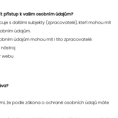
ít přístup k vašim osobním údajům?
uje s dalšími subjekty (zpracovatelé), kteří mohou mít
osobním údajům.
sobním údajům mohou mít i tito zpracovatelé:
 nástroj
or webu
áva?
í, že podle zákona o ochraně osobních údajů máte