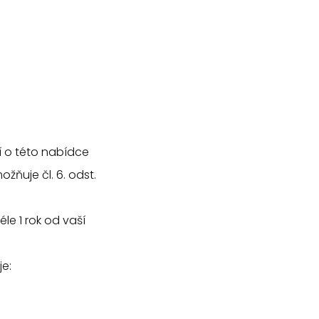
í o této nabídce
ňuje čl. 6. odst.
e 1 rok od vaší
e: