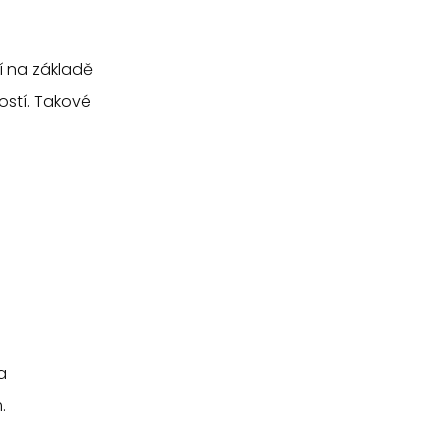
 na základě
stí. Takové
a
.