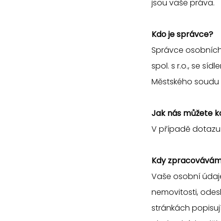
jsou vaše práva.
Kdo je správce?
Správce osobníc
spol. s r.o., se s
Městského soudu v 
Jak nás můžete k
V případě dotazu p
Kdy zpracováváme
Vaše osobní údaj
nemovitosti, odes
stránkách popisují