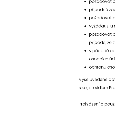
požadovat p
případné žád
požadovat p
vyžádat si u
požadovat p
případě, že 
v případě po
osobních úda
ochranu oso
Výše uvedené dota
s r.o., se sídlem
Prohlášení o použ