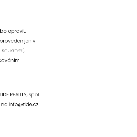
bo opravit,
proveden jen v
 soukromí,
acováním
DE REALITY, spol.
m na
info@tide.cz
.