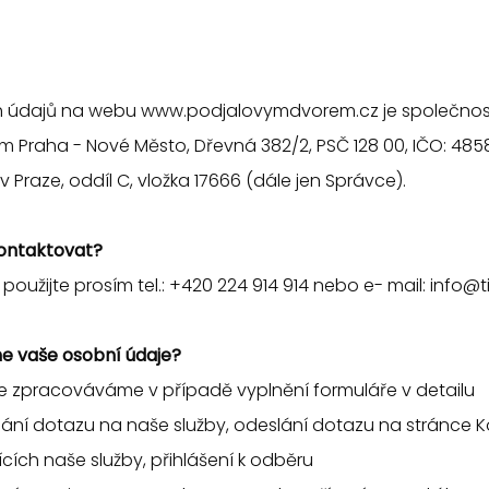
h údajů na webu
www.podjalovymdvorem.cz
je společnost
ídlem Praha - Nové Město, Dřevná 382/2, PSČ 128 00, IČO: 4
Praze, oddíl C, vložka 17666 (dále jen Správce).
ontaktovat?
oužijte prosím tel.: +420 224 914 914 nebo e- mail:
info@t
 vaše osobní údaje?
e zpracováváme v případě vyplnění formuláře v detailu
lání dotazu na naše služby, odeslání dotazu na stránce 
cích naše služby, přihlášení k odběru