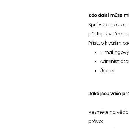
Kdo další může m
Správce spoluprac
přístup k vašim 
Přístup k vašim o
E-mailingový
Administrát
Účetní
Jaká jsou vaše pr
Vezměte na vědom
právo: