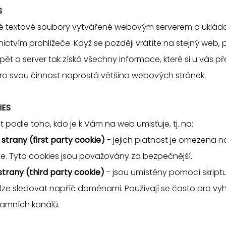
S
tké textové soubory vytvářené webovým serverem a uklá
ictvím prohlížeče. Když se později vrátíte na stejný web, 
ět a server tak získá všechny informace, které si u vás pře
ro svou činnost naprostá většina webových stránek.
IES
it podle toho, kdo je k Vám na web umisťuje, tj. na:
strany (first party cookie)
- jejich platnost je omezena
žíte. Tyto cookies jsou považovány za bezpečnější.
 strany (third party cookie)
- jsou umístěny pomocí skriptu
k lze sledovat napříč doménami. Používají se často pro v
klamních kanálů.