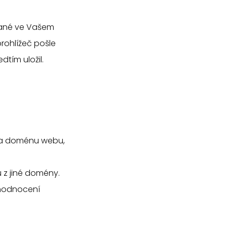
dané ve Vašem
prohlížeč pošle
dtím uložil.
 na doménu webu,
 z jiné domény.
yhodnocení