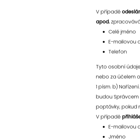
V případě
odeslá
apod.
zpracovávám
Celé jméno
E-mailovou 
Telefon
Tyto osobní údaje
nebo za účelem o
1 písm. b) Nařízen
budou Správcem z
poptávky, pokud n
V případě
přihláš
E-mailovou 
Jméno