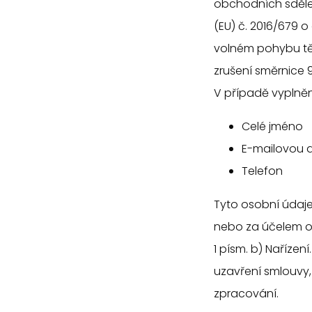
obchodních sděle
(EU) č. 2016/679 
volném pohybu tě
zrušení směrnice 
V případě vyplněn
Celé jméno
E-mailovou 
Telefon
Tyto osobní údaje
nebo za účelem o
1 písm. b) Naříz
uzavření smlouvy,
zpracování.