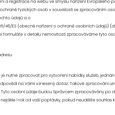
ní a registrace na webu ve smyslu nařízení Evropského 
o ochraně fyzických osob v souvislosti se zpracováním os
chto údajů a o
95/46/ES (obecné nařízení o ochraně osobních údajů) (dále
í formuláře v detailu nemovitosti zpracováváme tyto oso
adresu
 je nutné zpracovat pro vytvoření nabídky služeb, jednán
dpovědi na Vámi vznesený dotaz. Takové zpracování umož
ení. Tyto osobní údaje budou Správcem zpracovávány po 
 nejdéle 1 rok od vaší poptávky, pokud neudělíte souhlas 