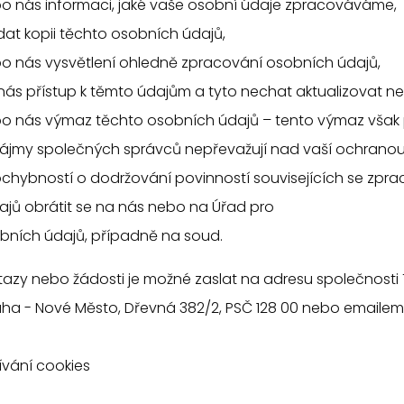
o nás informaci, jaké vaše osobní údaje zpracováváme,
at kopii těchto osobních údajů,
o nás vysvětlení ohledně zpracování osobních údajů,
 nás přístup k těmto údajům a tyto nechat aktualizovat ne
o nás výmaz těchto osobních údajů – tento výmaz však 
zájmy společných správců nepřevažují nad vaší ochranou
chybností o dodržování povinností souvisejících se zpr
jů obrátit se na nás nebo na Úřad pro
bních údajů, případně na soud.
zy nebo žádosti je možné zaslat na adresu společnosti TI
 Praha - Nové Město, Dřevná 382/2, PSČ 128 00 nebo emaile
ívání cookies