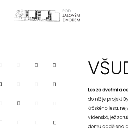
POD JALOVÝM DVOREM
VŠU
Les za dveřmi a c
do níž je projekt
Krčského lesa, ne
Vídeňská, jež zar
domu oddělena dal