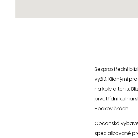
Bezprostřední blíz
vyžití. Klidnými p
na kole a tenis. B
prvotřídní kulinář
Hodkovičkách.
Občanská vybaven
specializované pra