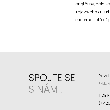
angličtiny, dále zá
Tajovského a Hurb
supermarketů až p
SPOJTE SE
Pavel
Exkluz
S NÁMI.
TIDE R
(+420