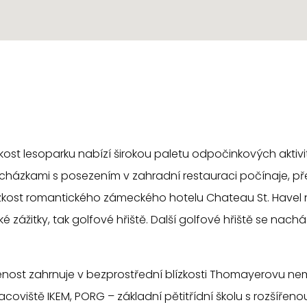
kost lesoparku nabízí širokou paletu odpočinkových aktivi
rocházkami s posezením v zahradní restauraci počínaje, př
lízkost romantického zámeckého hotelu Chateau St. Havel n
ské zážitky, tak golfové hřiště. Další golfové hřiště se nach
ost zahrnuje v bezprostřední blízkosti Thomayerovu nem
coviště IKEM, PORG – základní pětitřídní školu s rozšířen