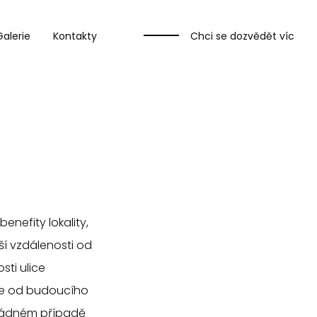
Galerie
Kontakty
Chci se dozvědět víc
enefity lokality,
ší vzdálenosti od
sti ulice
 je od budoucího
 žádném případě