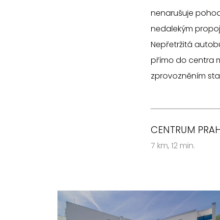
nenarušuje pohod
nedalekým propojen
Nepřetržitá auto
přímo do centra m
zprovozněním st
CENTRUM PRA
7 km, 12 min.