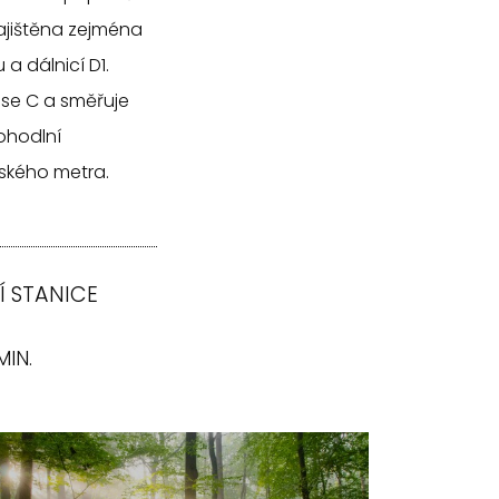
jištěna zejména
a dálnicí D1.
rase C a směřuje
pohodlní
žského metra.
 STANICE
MIN.