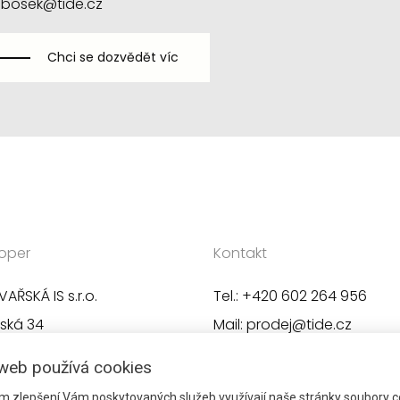
.bosek@tide.cz
Chci se dozvědět víc
oper
Kontakt
AŘSKÁ IS s.r.o.
Tel.: +420 602 264 956
ská 34
Mail:
prodej@tide.cz
2 Vestec
web používá cookies
m zlepšení Vám poskytovaných služeb využívají naše stránky soubory c