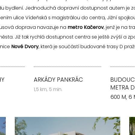
u bydlení. Jednoduchá dopravní dostupnost autem je za
ím ulice Vídeňská s magistrálou do centra, Jižní spojkou 
busová doprava navazuje na
metro Kačerov
, jenž je na t
ěsta. Již tak rychlá dostupnost centra se ještě zvýší a z
anice
Nové Dvory
, která je součástí budované trasy D pra
HY
ARKÁDY PANKRÁC
BUDOUCÍ
METRA D
1,5 km, 5 min.
600 M, 6 