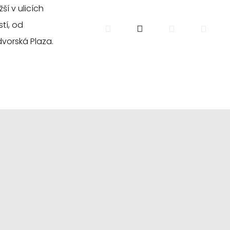
ší v ulicích
tí, od
vorská Plaza.