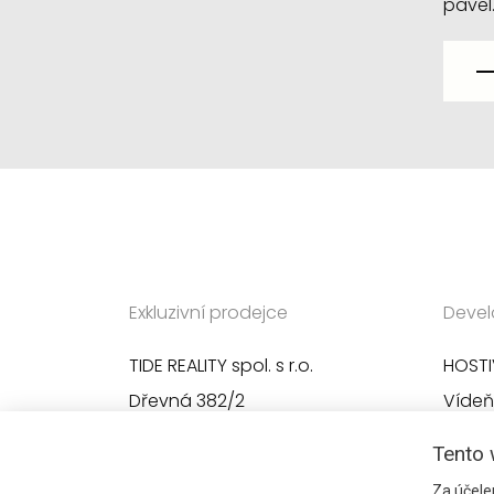
pavel
Exkluzivní prodejce
Devel
TIDE REALITY spol. s r.o.
HOSTIV
Dřevná 382/2
Vídeň
128 00 Praha 2 - Nové Město
252 4
Tento 
Za účele