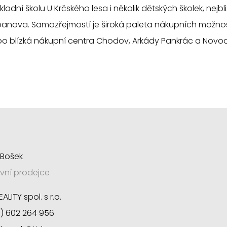
kladní školu U Krčského lesa i několik dětských školek, nejbliž
anova. Samozřejmostí je široká paleta nákupních možnos
o blízká nákupní centra Chodov, Arkády Pankrác a Novod
 Bošek
ivní prodejce
EALITY spol. s r.o.
) 602 264 956