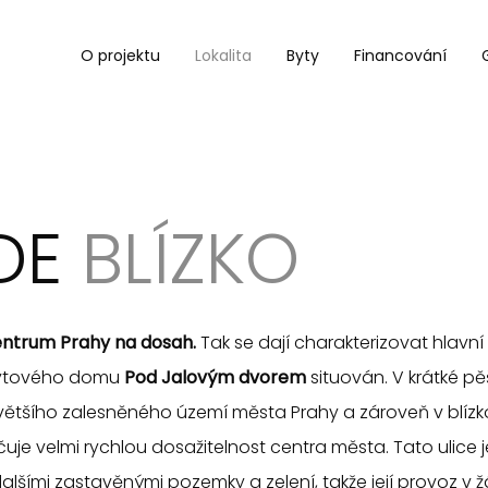
O projektu
Lokalita
Byty
Financování
DE
BLÍZKO
entrum Prahy na dosah.
Tak se dají charakterizovat hlavní b
 Bytového domu
Pod Jalovým dvorem
situován. V krátké pě
jvětšího zalesněného území města Prahy a zároveň v blízko
učuje velmi rychlou dosažitelnost centra města. Tato ulice
šími zastavěnými pozemky a zelení, takže její provoz v