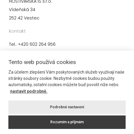
HOSTIVAŘSKÁ IS s.r.o.
Vídeňská 34
252 42 Vestec
Kontakt
Tel.: +420 602 264 956
Mail:
prodej@tide.cz
Tento web používá cookies
Za účelem zlepšení Vám poskytovaných služeb využívají naše
Architektonický návrh
stránky soubory cookie. Nezbytné cookies budou použity
automaticky, ostatní cookies můžete buď povolit níže nebo
CUBOID ARCHITEKTI s.r.o.
nastavit podrobně.
Kamenická 656/56
170 00 Praha 7
Podrobné nastavení
Rozumím a příjmám
© 2023
TIDE REALITY
. Změny a tiskové chyby vyhrazeny.