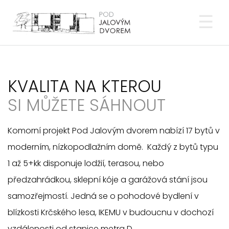
POD JALOVÝM DVOREM
Tog
KVALITA NA KTEROU
SI MŮŽETE SÁHNOUT
Komorní projekt Pod Jalovým dvorem nabízí 17 bytů v
moderním, nízkopodlažním domě. Každý z bytů typu
1 až 5+kk disponuje lodžií, terasou, nebo
předzahrádkou, sklepní kóje a garážová stání jsou
samozřejmostí. Jedná se o pohodové bydlení v
blízkosti Krčského lesa, IKEMU v budoucnu v dochozí
vzdálenosti od stanice metra D.