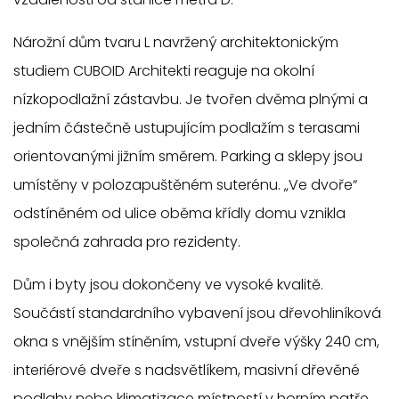
Nárožní dům tvaru L navržený architektonickým
studiem CUBOID Architekti reaguje na okolní
nízkopodlažní zástavbu. Je tvořen dvěma plnými a
jedním částečně ustupujícím podlažím s terasami
orientovanými jižním směrem. Parking a sklepy jsou
umístěny v polozapuštěném suterénu. „Ve dvoře“
odstíněném od ulice oběma křídly domu vznikla
společná zahrada pro rezidenty.
Dům i byty jsou dokončeny ve vysoké kvalitě.
Součástí standardního vybavení jsou dřevohliníková
okna s vnějším stíněním, vstupní dveře výšky 240 cm,
interiérové dveře s nadsvětlíkem, masivní dřevěné
podlahy nebo klimatizace místností v horním patře.